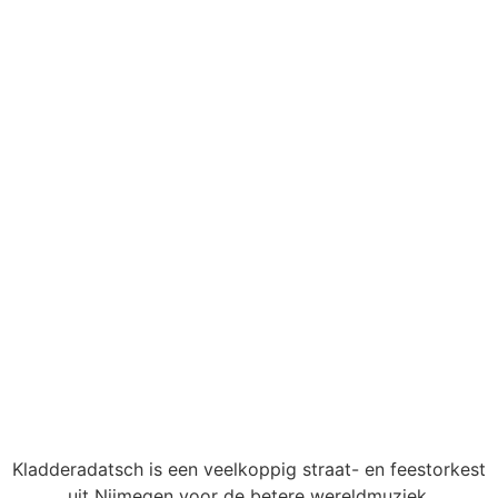
Kladderadatsch is een veelkoppig straat- en feestorkest
uit Nijmegen voor de betere wereldmuziek.