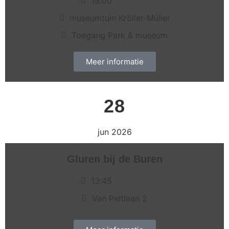
15:00
museumtuin Kröller-Müller
Toegang Park & museum
Meer informatie
28
jun 2026
Gluren bij de Buren
13:45
Van Peltlaan 2